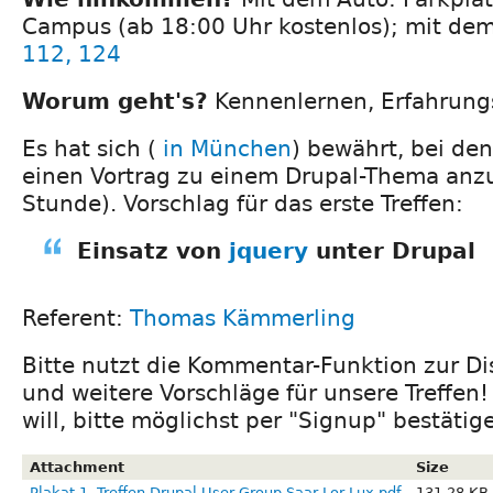
Campus (ab 18:00 Uhr kostenlos); mit de
112, 124
Worum geht's?
Kennenlernen, Erfahrung
Es hat sich (
in München
) bewährt, bei den
einen Vortrag zu einem Drupal-Thema anzu
Stunde). Vorschlag für das erste Treffen:
Einsatz von
jquery
unter Drupal
Referent:
Thomas Kämmerling
Bitte nutzt die Kommentar-Funktion zur Di
und weitere Vorschläge für unsere Treffe
will, bitte möglichst per "Signup" bestätig
Attachment
Size
Plakat 1. Treffen Drupal User Group Saar-Lor-Lux.pdf
131.28 KB