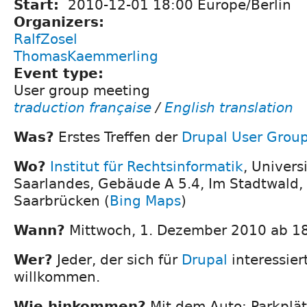
Start:
2010-12-01 18:00 Europe/Berlin
Organizers:
RalfZosel
ThomasKaemmerling
Event type:
User group meeting
traduction française
/
English translation
Was?
Erstes Treffen der
Drupal User Group
Wo?
Institut für Rechtsinformatik
, Univers
Saarlandes, Gebäude A 5.4, Im Stadtwald
Saarbrücken (
Bing Maps
)
Wann?
Mittwoch, 1. Dezember 2010 ab 1
Wer?
Jeder, der sich für
Drupal
interessiert
willkommen.
Wie hinkommen?
Mit dem Auto: Parkplä