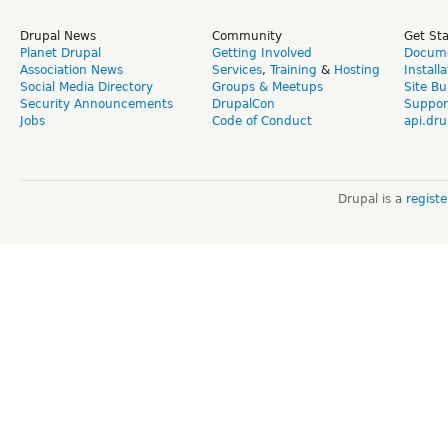
Drupal News
Community
Get St
Planet Drupal
Getting Involved
Docume
Association News
Services
,
Training
&
Hosting
Install
Social Media Directory
Groups & Meetups
Site Bu
Security Announcements
DrupalCon
Suppor
Jobs
Code of Conduct
api.dru
Drupal is a
regist