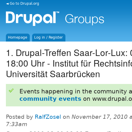
◄ Go to Drupal.org
Homepage
Log in / Register
1. Drupal-Treffen Saar-Lor-Lux: 
18:00 Uhr - Institut für Rechtsin
Universität Saarbrücken
Events happening in the community 
community events
on www.drupal.o
Posted by
RalfZosel
on
November 17, 2010 a
7:33am