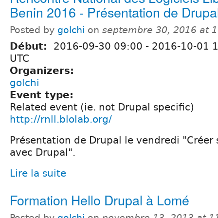
Benin 2016 - Présentation de Drupa
Posted by
golchi
on
septembre 30, 2016 at 
Début:
2016-09-30 09:00
-
2016-10-01 
UTC
Organizers:
golchi
Event type:
Related event (ie. not Drupal specific)
http://rnll.blolab.org/
Présentation de Drupal le vendredi "Créer s
avec Drupal".
Lire la suite
Formation Hello Drupal à Lomé
Posted by
golchi
on
novembre 13, 2013 at 