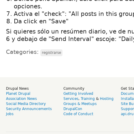
opciones.
Activa el "check": "All posts in this grou
Da click en "Save"
Si quieres sólo un resúmen diario, ve de n
6 y debajo de "Send Interval" escoje: "Dail
Categories:
registrarse
Drupal News
Community
Get St
Planet Drupal
Getting Involved
Docume
Association News
Services
,
Training
&
Hosting
Install
Social Media Directory
Groups & Meetups
Site Bu
Security Announcements
DrupalCon
Suppor
Jobs
Code of Conduct
api.dru