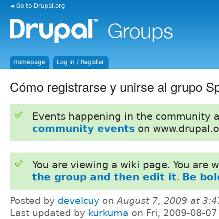
◄ Go to Drupal.org
Homepage
Log in / Register
Cómo registrarse y unirse al grupo S
Events happening in the community 
community events
on www.drupal.o
You are viewing a wiki page. You are
the group and then edit it
.
Be bol
Posted by
develcuy
on
August 7, 2009 at 3:
Last updated by
kurkuma
on Fri, 2009-08-07