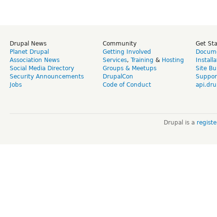
Drupal News
Community
Get St
Planet Drupal
Getting Involved
Docume
Association News
Services
,
Training
&
Hosting
Install
Social Media Directory
Groups & Meetups
Site Bu
Security Announcements
DrupalCon
Suppor
Jobs
Code of Conduct
api.dru
Drupal is a
regist