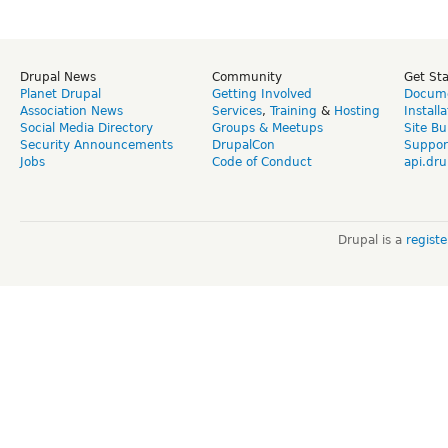
Drupal News
Community
Get St
Planet Drupal
Getting Involved
Docume
Association News
Services
,
Training
&
Hosting
Install
Social Media Directory
Groups & Meetups
Site Bu
Security Announcements
DrupalCon
Suppor
Jobs
Code of Conduct
api.dru
Drupal is a
regist