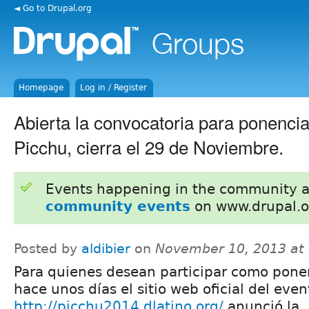
◄ Go to Drupal.org
Homepage
Log in / Register
Abierta la convocatoria para ponencia
Picchu, cierra el 29 de Noviembre.
Events happening in the community 
community events
on www.drupal.o
Posted by
aldibier
on
November 10, 2013 at
Para quienes desean participar como pone
hace unos días el sitio web oficial del even
http://picchu2014.dlatino.org/
anunció la