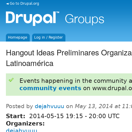
◄ Go to Drupal.org
Homepage
Log in / Register
Hangout Ideas Preliminares Organiz
Latinoamérica
Events happening in the community 
community events
on www.drupal.o
Posted by
dejahvuuu
on
May 13, 2014 at 11
Start:
2014-05-15
19:15
-
20:00
UTC
Organizers:
dejahvuuu