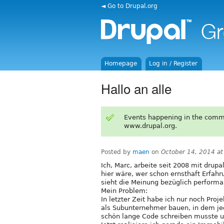
◄ Go to Drupal.org
Homepage
Log in / Register
Hallo an alle
Events happening in the comm
www.drupal.org.
Posted by
maen
on
October 14, 2014 a
Ich, Marc, arbeite seit 2008 mit drup
hier wäre, wer schon ernsthaft Erfah
sieht die Meinung bezüglich perform
Mein Problem:
In letzter Zeit habe ich nur noch Proj
als Subunternehmer bauen, in dem jed
schön lange Code schreiben musste u