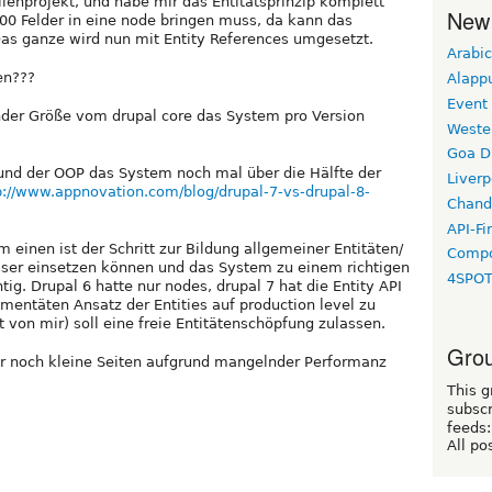
ilienprojekt, und habe mir das Entitätsprinzip komplett
New
200 Felder in eine node bringen muss, da kann das
as ganze wird nun mit Entity References umgesetzt.
Arabic
en???
Alapp
Event
nder Größe vom drupal core das System pro Version
Weste
Goa D
grund der OOP das System noch mal über die Hälfte der
Liverp
p://www.appnovation.com/blog/drupal-7-vs-drupal-8-
Chand
API-Fi
um einen ist der Schritt zur Bildung allgemeiner Entitäten/
Compo
sser einsetzen können und das System zu einem richtigen
4SPO
ig. Drupal 6 hatte nur nodes, drupal 7 hat die Entity API
entäten Ansatz der Entities auf production level zu
t von mir) soll eine freie Entitätenschöpfung zulassen.
Grou
ur noch kleine Seiten aufgrund mangelnder Performanz
This g
subscr
feeds:
All po