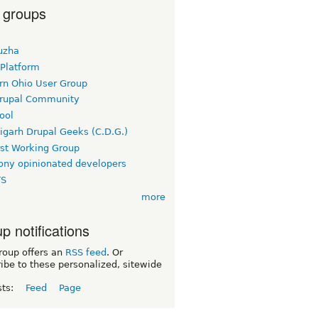
 groups
uzha
 Platform
rn Ohio User Group
rupal Community
ool
igarh Drupal Geeks (C.D.G.)
rst Working Group
ny opinionated developers
TS
more
p notifications
roup offers an
RSS feed
. Or
ibe to these personalized, sitewide
sts:
Feed
Page