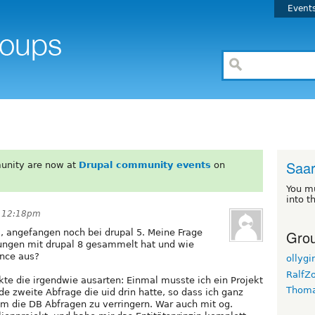
Event
Saar
unity are now at
Drupal community events
on
You m
into t
t 12:18pm
Grou
al, angefangen noch bei drupal 5. Meine Frage
rungen mit drupal 8 gesammelt hat und wie
ance aus?
ollygi
RalfZ
ekte die irgendwie ausarten: Einmal musste ich ein Projekt
Thom
e zweite Abfrage die uid drin hatte, so dass ich ganz
m die DB Abfragen zu verringern. War auch mit og.