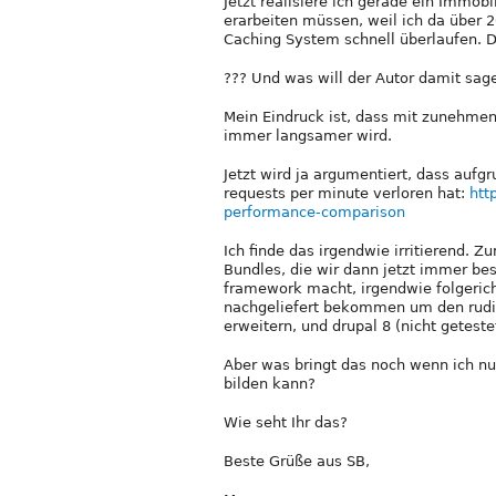
Jetzt realisiere ich gerade ein Immob
erarbeiten müssen, weil ich da über 
Caching System schnell überlaufen. D
??? Und was will der Autor damit sag
Mein Eindruck ist, dass mit zunehme
immer langsamer wird.
Jetzt wird ja argumentiert, dass auf
requests per minute verloren hat:
htt
performance-comparison
Ich finde das irgendwie irritierend. Z
Bundles, die wir dann jetzt immer be
framework macht, irgendwie folgericht
nachgeliefert bekommen um den rudim
erweitern, und drupal 8 (nicht geteste
Aber was bringt das noch wenn ich n
bilden kann?
Wie seht Ihr das?
Beste Grüße aus SB,