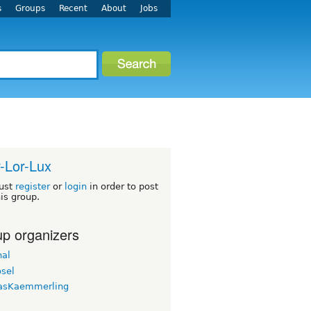
s
Groups
Recent
About
Jobs
-Lor-Lux
ust
register
or
login
in order to post
his group.
p organizers
nal
osel
asKaemmerling