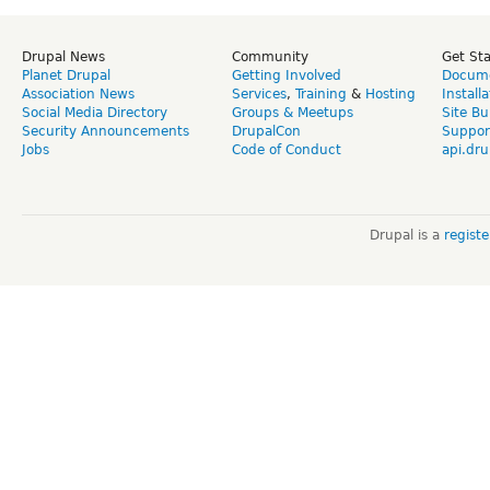
Drupal News
Community
Get St
Planet Drupal
Getting Involved
Docume
Association News
Services
,
Training
&
Hosting
Install
Social Media Directory
Groups & Meetups
Site Bu
Security Announcements
DrupalCon
Suppor
Jobs
Code of Conduct
api.dru
Drupal is a
regist