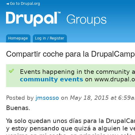
◄ Go to Drupal.org
Homepage
Log in / Register
Compartir coche para la DrupalCamp
Events happening in the community 
community events
on www.drupal.o
Posted by
jmsosso
on
May 18, 2015 at 6:59
Buenas.
Ya solo quedan unos días para la DrupalCa
y estoy pensando que quizá a alguien le 