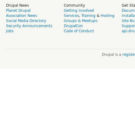
Drupal News
Community
Get St
Planet Drupal
Getting Involved
Docume
Association News
Services
,
Training
&
Hosting
Install
Social Media Directory
Groups & Meetups
Site Bu
Security Announcements
DrupalCon
Suppor
Jobs
Code of Conduct
api.dru
Drupal is a
regist