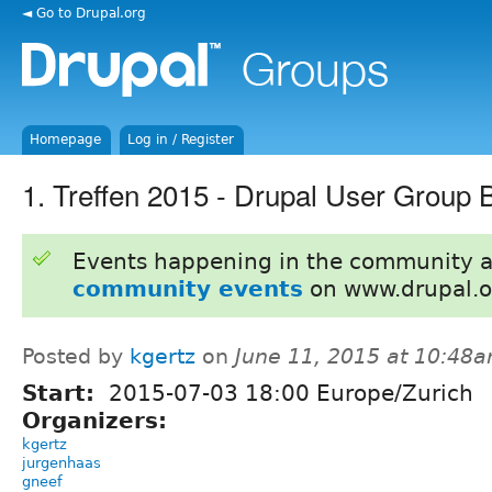
◄ Go to Drupal.org
Homepage
Log in / Register
1. Treffen 2015 - Drupal User Group
Events happening in the community 
community events
on www.drupal.o
Posted by
kgertz
on
June 11, 2015 at 10:48
Start:
2015-07-03 18:00 Europe/Zurich
Organizers:
kgertz
jurgenhaas
gneef