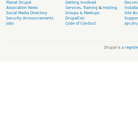
Planet Drupal
Getting Involved
Docume
Association News
Services
,
Training
&
Hosting
Install
Social Media Directory
Groups & Meetups
Site Bu
Security Announcements
DrupalCon
Suppor
Jobs
Code of Conduct
api.dru
Drupal is a
regist