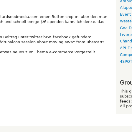
Arabic
Alapp
Event
stardseedmedia.com einen Button chip-in, über den man
Weste
h und schnell einige $/€ spenden kann. Ich denke, das
Goa D
Liverp
 Beitrag unter twitter bzw. facebook gefunden:
Chand
#drupalcon session about moving AWAY from ubercart!...
API-Fi
F etwas neues zum Thema e-commerce vorgestellt.
Compo
4SPO
Grou
This g
subscr
feeds:
All po