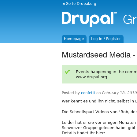
◄ Go to Drupal.org
Homepage
Log in / Register
Mustardseed Media - 
Events happening in the comm
www.drupal.org.
Posted by
confetti
on
February 18, 201
Wer kennt es und ihn nicht, selbst in
Die Schnellspurt Videos von "Bob, d
Leider hat er sie vor einigen Monaten 
Schweizer Gruppe gelesen habe, gibt 
Details findet Ihr hier: