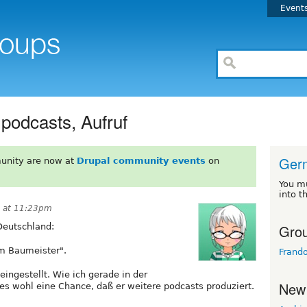
Event
podcasts, Aufruf
Ger
unity are now at
Drupal community events
on
You m
into t
0 at 11:23pm
Grou
 Deutschland:
em Baumeister".
Frand
eingestellt. Wie ich gerade in der
New
es wohl eine Chance, daß er weitere podcasts produziert.