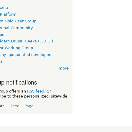
uzha
 Platform
rn Ohio User Group
rupal Community
ool
igarh Drupal Geeks (C.D.G.)
rst Working Group
ny opinionated developers
TS
more
p notifications
roup offers an
RSS feed
. Or
ibe to these personalized, sitewide
sts:
Feed
Page