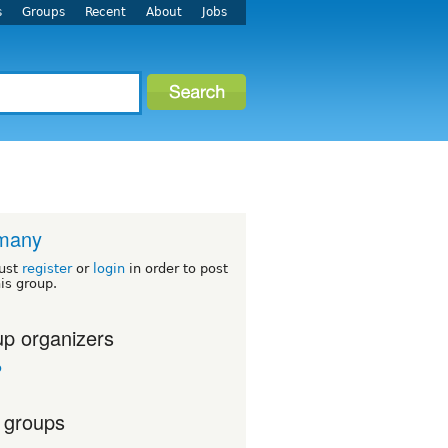
s
Groups
Recent
About
Jobs
many
ust
register
or
login
in order to post
his group.
p organizers
o
 groups