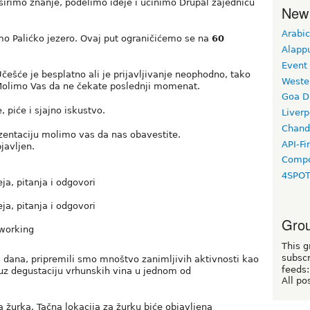
irimo znanje, podelimo ideje i učinimo Drupal zajednicu
New
Arabic
amo Palićko jezero. Ovaj put ograničićemo se na
60
Alapp
Event
Učešće je besplatno ali je prijavljivanje neophodno, tako
Weste
 Molimo Vas da ne čekate poslednji momenat.
Goa D
 piće i sjajno iskustvo.
Liverp
Chand
ezentaciju molimo vas da nas obavestite.
API-Fi
javljen.
Compo
4SPO
ja, pitanja i odgovori
ja, pitanja i odgovori
Grou
tworking
This g
subscr
a dana, pripremili smo mnoštvo zanimljivih aktivnosti kao
feeds:
z degustaciju vrhunskih vina u jednom od
All po
 žurka. Tačna lokacija za žurku biće objavljena