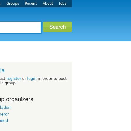
s
Groups
Recent
About
Jobs
ia
ust
register
or
login
in order to post
his group.
p organizers
laden
neror
peed