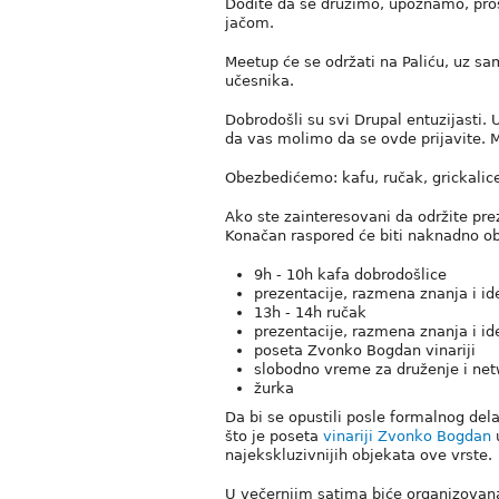
Dođite da se družimo, upoznamo, proš
jačom.
Meetup će se održati na Paliću, uz s
učesnika.
Dobrodošli su svi Drupal entuzijasti. 
da vas molimo da se ovde prijavite.
Obezbedićemo: kafu, ručak, grickalice,
Ako ste zainteresovani da održite pr
Konačan raspored će biti naknadno ob
9h - 10h kafa dobrodošlice
prezentacije, razmena znanja i ide
13h - 14h ručak
prezentacije, razmena znanja i ide
poseta Zvonko Bogdan vinariji
slobodno vreme za druženje i ne
žurka
Da bi se opustili posle formalnog del
što je poseta
vinariji Zvonko Bogdan
u
najekskluzivnijih objekata ove vrste.
U večernjim satima biće organizovana