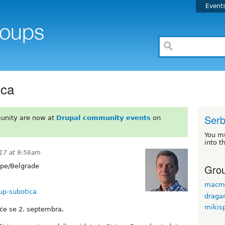
Event
ica
Serb
unity are now at
Drupal community events
on
You m
into t
17 at 9:56am
Grou
pe/Belgrade
macm
tup-subotica
draga
mikis
će se 2. septembra.