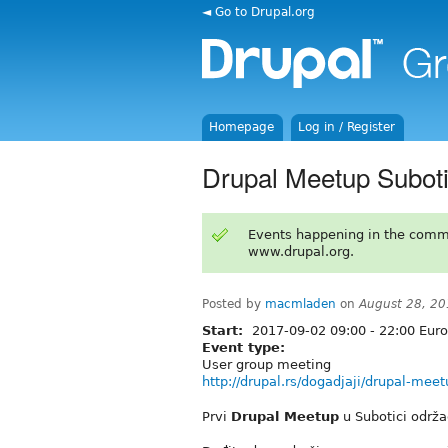
◄ Go to Drupal.org
Homepage
Log in / Register
Drupal Meetup Subot
Events happening in the comm
www.drupal.org.
Posted by
macmladen
on
August 28, 20
Start:
2017-09-02
09:00
-
22:00
Euro
Event type:
User group meeting
http://drupal.rs/dogadjaji/drupal-mee
Prvi
Drupal Meetup
u Subotici održa