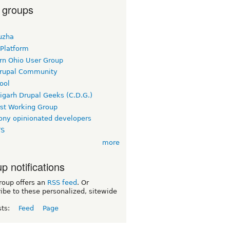
 groups
uzha
 Platform
rn Ohio User Group
rupal Community
ool
igarh Drupal Geeks (C.D.G.)
rst Working Group
ny opinionated developers
TS
more
p notifications
roup offers an
RSS feed
. Or
ibe to these personalized, sitewide
sts:
Feed
Page