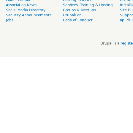
Association News
Services
,
Training
&
Hosting
Install
Social Media Directory
Groups & Meetups
Site Bu
Security Announcements
DrupalCon
Suppor
Jobs
Code of Conduct
api.dru
Drupal is a
regist