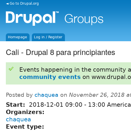
◄ Go to Drupal.org
Homepage
Log in / Register
Cali - Drupal 8 para principiantes
Events happening in the community 
community events
on www.drupal.o
Posted by
chaquea
on
November 26, 2018 a
Start:
2018-12-01
09:00
-
13:00
America
Organizers:
chaquea
Event type: