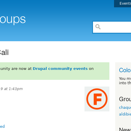
Event
ali
Col
unity are now at
Drupal community events
on
You m
into t
019 at 1:43pm
Grou
chaqu
aldibi
ted
New