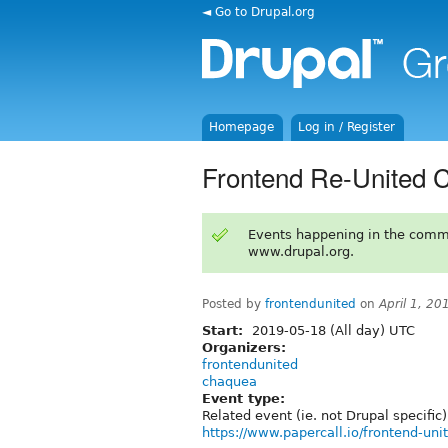
◄ Go to Drupal.org
Homepage
Log in / Register
Frontend Re-United C
Events happening in the comm
www.drupal.org.
Posted by
frontendunited
on
April 1, 2
Start:
2019-05-18 (All day) UTC
Organizers:
frontendunited
chaquea
Event type:
Related event (ie. not Drupal specific)
https://www.papercall.io/frontend-uni