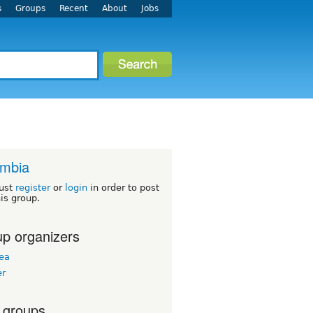
s
Groups
Recent
About
Jobs
ombia
ust
register
or
login
in order to post
his group.
p organizers
ea
er
 groups