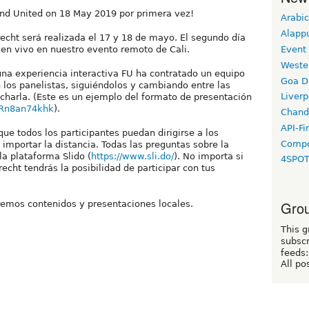
tend United on 18 May 2019 por primera vez!
Arabic
Alapp
echt será realizada el 17 y 18 de mayo. El segundo día
Event
 en vivo en nuestro evento remoto de Cali.
Weste
una experiencia interactiva FU ha contratado un equipo
Goa D
n los panelistas, siguiéndolos y cambiando entre las
Liverp
a charla. (Este es un ejemplo del formato de presentación
2Rn8an74khk
).
Chand
API-Fi
ue todos los participantes puedan dirigirse a los
Compo
 importar la distancia. Todas las preguntas sobre la
la plataforma Slido (
https://www.sli.do/
). No importa si
4SPO
echt tendrás la posibilidad de participar con tus
Grou
dremos contenidos y presentaciones locales.
This g
subscr
feeds:
All po