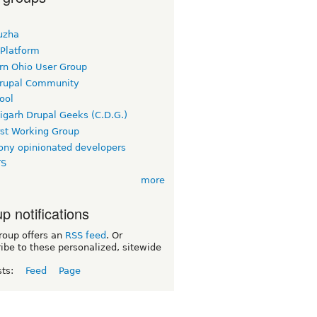
uzha
 Platform
rn Ohio User Group
rupal Community
ool
igarh Drupal Geeks (C.D.G.)
rst Working Group
ny opinionated developers
TS
more
p notifications
roup offers an
RSS feed
. Or
ibe to these personalized, sitewide
sts:
Feed
Page