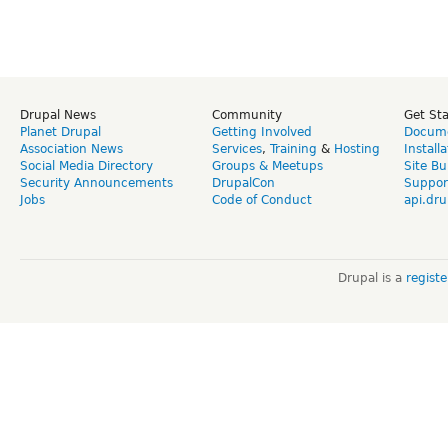
Drupal News
Community
Get St
Planet Drupal
Getting Involved
Docume
Association News
Services
,
Training
&
Hosting
Install
Social Media Directory
Groups & Meetups
Site Bu
Security Announcements
DrupalCon
Suppor
Jobs
Code of Conduct
api.dru
Drupal is a
regist