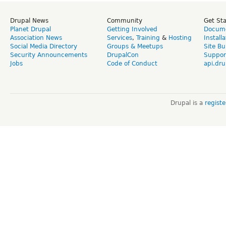
Drupal News
Community
Get St
Planet Drupal
Getting Involved
Docume
Association News
Services
,
Training
&
Hosting
Install
Social Media Directory
Groups & Meetups
Site Bu
Security Announcements
DrupalCon
Suppor
Jobs
Code of Conduct
api.dru
Drupal is a
regist