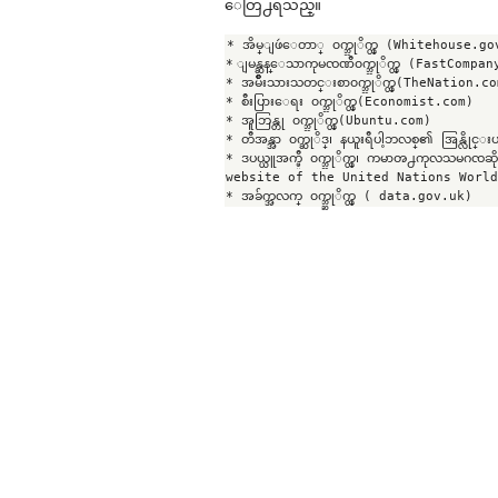
ေတြ႕ရသည္။
* အိမ္ျဖဴေတာ္ ၀က္ဘ္ဆုိက္တ္ (Whitehouse.gov
* ျမန္ဆန္ေသာကုမၸဏီ၀က္ဘ္ဆုိက္တ္ (FastCompan
* အမ်ိဳးသားသတင္းစာ၀က္ဘ္ဆုိက္တ္(TheNation.co
* စီးပြားေရး ၀က္ဘ္ဆုိက္တ္(Economist.com)

* အူဘြန္တု ၀က္ဘ္ဆုိက္တ္(Ubuntu.com)

* တီအန္အာ ၀က္ဆုိဒ္၊ နယူးရီပါ့ဘလစ္၏ အြန္လ
* ဒပယ္ယူအက္ဖ္ပီ ၀က္ဘ္ဆုိက္တ္၊ ကမာၻ႕ကုလသမဂၸဆ
website of the United Nations World