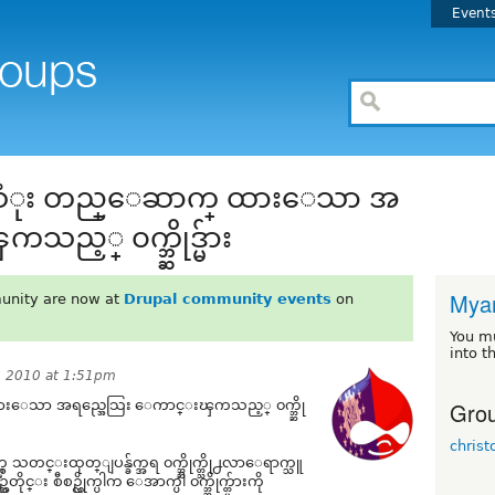
Event
ညာသံုး တည္ေဆာက္ ထားေသာ အ
့္ ၀က္ဘ္ဆိုဒ္မ်ား
Mya
unity are now at
Drupal community events
on
You m
into t
, 2010 at 1:51pm
Grou
ားေသာ အရည္အေသြး ေကာင္းၾကသည့္ ၀က္ဘ္ဆို
christ
မွ သတင္းထုတ္ျပန္ခ်က္အရ ၀က္ဘ္ဆိုက္တ္သို႕လာေရာက္သူ
 စီစဥ္လိုက္ပါက ေအာက္ပါ ၀က္ဘ္ဆိုက္တ္မ်ားကို