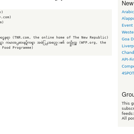
New
Arabic
)

y.com)

Alapp
m)

Event
Weste
ိုင္းပင္မေနရာ (TNR.com, the online home of The New Republic)

Goa D
ိုင္ရာ ကမာၻ႕စားနပ္ရိကၡာ အဖဲြ႕အစည္း၏ ၀က္ဘ္ဆိုက္တ္ (WFP.org, the 
Liverp
 Food Programme)

Chand
API-Fi
Compo
4SPO
Grou
This g
subscr
feeds:
All po