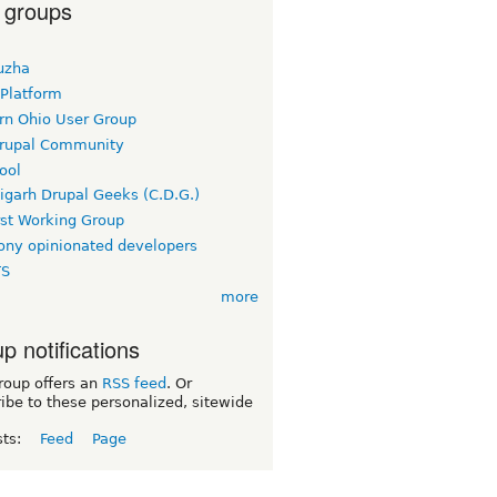
 groups
uzha
 Platform
rn Ohio User Group
rupal Community
ool
igarh Drupal Geeks (C.D.G.)
rst Working Group
ny opinionated developers
TS
more
p notifications
roup offers an
RSS feed
. Or
ibe to these personalized, sitewide
sts:
Feed
Page