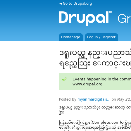
◄ Go to Drupal.org
Homepage
Log in / Register
ဒရူးပယ္လ္ နည္းပ
ရည္အေသြး ေကာင္းၾကသည
Events happening in the comm
www.drupal.org.
Posted by
myanmardigitals...
on
May 22
ဒရူးပယ္လ္ နည္းပညာသံုး တည္ေဆာက္ ထ
ဒ္မ်ား
ကြန္ပလိေဒါ့ကြန္း(Complete.com)၀က္ဘ္ဆိုက္တ္
မ်ား၏ႏိႈင္းရအေရအတြက္မ်ားကို အစီအစဥ္အတိုင္း