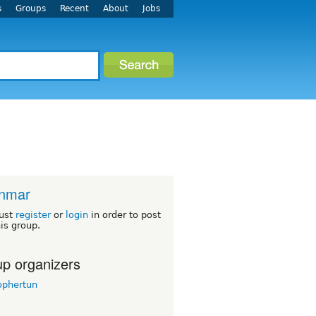
s
Groups
Recent
About
Jobs
nmar
ust
register
or
login
in order to post
his group.
p organizers
ophertun