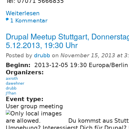
Tel: 07071 5666835
Weiterlesen
1 Kommentar
Drupal Meetup Stuttgart, Donnersta
5.12.2013, 19:30 Uhr
Posted by
drubb
on
November 15, 2013 at 3
Beginn:
2013-12-05 19:30 Europa/Berlin
Organizers:
axroth
dawehner
drubb
JThan
Event type:
User group meeting
Du kommst aus Stutt
Umgebung? Interessierst Dich für Drupal?