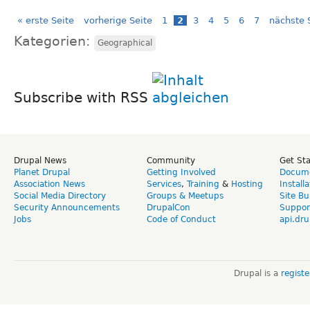
« erste Seite
vorherige Seite
1
2
3
4
5
6
7
nächste S
Kategorien:
Geographical
Subscribe with RSS
Drupal News
Community
Get St
Planet Drupal
Getting Involved
Docume
Association News
Services
,
Training
&
Hosting
Install
Social Media Directory
Groups & Meetups
Site Bu
Security Announcements
DrupalCon
Suppor
Jobs
Code of Conduct
api.dru
Drupal is a
regist