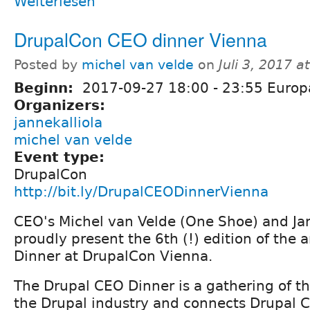
Weiterlesen
DrupalCon CEO dinner Vienna
Posted by
michel van velde
on
Juli 3, 2017 a
Beginn:
2017-09-27
18:00
-
23:55
Europ
Organizers:
jannekalliola
michel van velde
Event type:
DrupalCon
http://bit.ly/DrupalCEODinnerVienna
CEO's Michel van Velde (One Shoe) and Jan
proudly present the 6th (!) edition of the
Dinner at DrupalCon Vienna.
The Drupal CEO Dinner is a gathering of t
the Drupal industry and connects Drupal