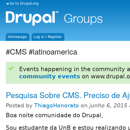
◄ Go to Drupal.org
Homepage
Log in / Register
#CMS #latinoamerica
Events happening in the community 
community events
on www.drupal.o
Pesquisa Sobre CMS. Preciso de Aj
Posted by
ThiagoHonorato
on
junho 6, 2015
Boa noite comunidade do Drupal,
Sou estudante da UnB e estou realizando 