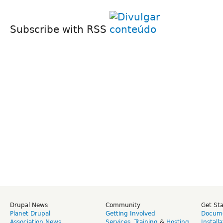
Subscribe with RSS
Drupal News
Community
Get St
Planet Drupal
Getting Involved
Docume
Association News
Services
,
Training
&
Hosting
Install