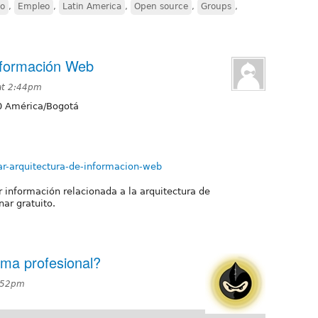
jo
,
Empleo
,
Latin America
,
Open source
,
Groups
,
nformación Web
at 2:44pm
0
América/Bogotá
ar-arquitectura-de-informacion-web
 información relacionada a la arquitectura de
ar gratuito.
rma profesional?
7:52pm