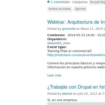
1 comentario
⋅
Categorías:
Drupal Do
Online activities
,
Opinion
Webinar: Arquitectura de I
Posted by
ipimentel
on
Marzo 11, 2014 
Comienzo:
2014-03-13
14:30
-
15:1
Organizers:
alejandro_oses
Event type:
Training (free or commercial)
http://rootstack.com/es/evento/webin
Conoce los principios básicos y mayor
información en nuestro próximo webin
Leer más
¿Trabajás con Drupal en fo
Posted by
eleonel
on
Julio 25, 2012 at 
Si, en una empresa.