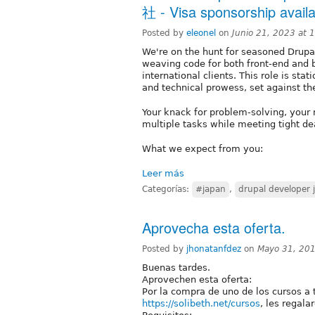
社 - Visa sponsorship availa
Posted by
eleonel
on
Junio 21, 2023 at
We're on the hunt for seasoned Drup
weaving code for both front-end and 
international clients. This role is stati
and technical prowess, set against t
Your knack for problem-solving, your m
multiple tasks while meeting tight dea
What we expect from you:
Leer más
Categorías:
#japan
,
drupal developer 
Aprovecha esta oferta.
Posted by
jhonatanfdez
on
Mayo 31, 20
Buenas tardes.
Aprovechen esta oferta:
Por la compra de uno de los cursos a
https://solibeth.net/cursos
, les regala