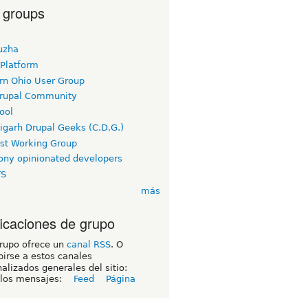
 groups
uzha
 Platform
rn Ohio User Group
rupal Community
ool
igarh Drupal Geeks (C.D.G.)
rst Working Group
ny opinionated developers
TS
más
ficaciones de grupo
grupo ofrece un
canal RSS
. O
birse a estos canales
alizados generales del sitio:
 los mensajes:
Feed
Página