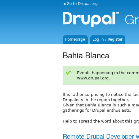
◄ Go to Drupal.org
Homepage
Log in / Register
Bahia Blanca
Events happening in the comm
www.drupal.org.
It is rather surprising to notice the l
Drupalists in the region together.
Given that Bahia Blanca is such a medi
gatherings for Drupal enthusiasts.
Help to spread the word about this gr
Remote Drupal Developer 