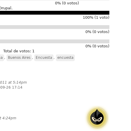
0% (0 votos)
Drupal.
100% (1 voto)
0% (0 votos)
0% (0 votos)
Total de votos: 1
na
,
Buenos Aires
,
Encuesta
,
encuesta
2011 at 5:14pm
-09-26 17:14
at 4:24pm