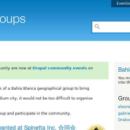
Evento
Bahi
unity are now at
Drupal community events
on
You m
into t
ack of a Bahía Blanca geographical group to bring
Grou
um city, it would not be too difficult to organise
eleon
gabrie
oup and participate in the community.
Drako
wanted at Spinetta Inc. 合同会