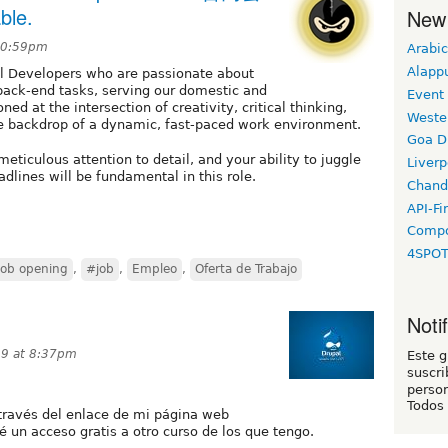
ble.
New
 10:59pm
Arabic
Alapp
al Developers who are passionate about
back-end tasks, serving our domestic and
Event
oned at the intersection of creativity, critical thinking,
Weste
he backdrop of a dynamic, fast-paced work environment.
Goa D
eticulous attention to detail, and your ability to juggle
Liverp
dlines will be fundamental in this role.
Chand
API-Fi
Compo
4SPO
job opening
,
#job
,
Empleo
,
Oferta de Trabajo
Noti
19 at 8:37pm
Este 
suscri
person
Todos
 través del enlace de mi página web
ré un acceso gratis a otro curso de los que tengo.