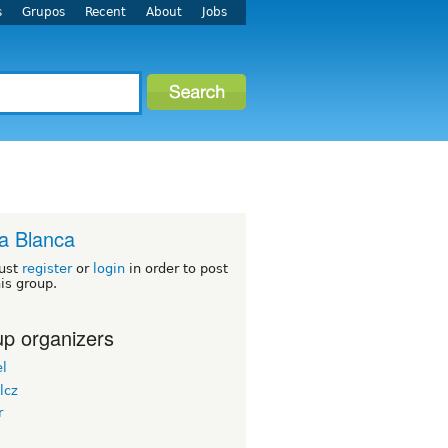
s
Grupos
Recent
About
Jobs
a Blanca
ust
register
or
login
in order to post
his group.
p organizers
el
lcz
r