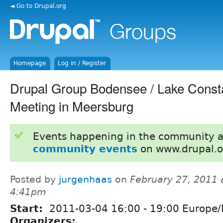
◄ Go to Drupal.org
Homepage
Log in / Register
Drupal Group Bodensee / Lake Const
Meeting in Meersburg
Events happening in the community 
community events
on www.drupal.o
Posted by
jurgenhaas
on
February 27, 2011 
4:41pm
Start:
2011-03-04
16:00
-
19:00
Europe/B
Organizers: