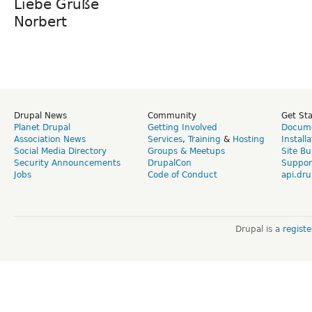
Liebe Grüße
Norbert
Drupal News
Community
Get St
Planet Drupal
Getting Involved
Docume
Association News
Services
,
Training
&
Hosting
Install
Social Media Directory
Groups & Meetups
Site Bu
Security Announcements
DrupalCon
Suppor
Jobs
Code of Conduct
api.dru
Drupal is a
regist