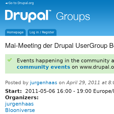
◄ Go to Drupal.org
Homepage
Log in / Register
Mai-Meeting der Drupal UserGroup 
Events happening in the community 
community events
on www.drupal.o
Posted by
jurgenhaas
on
April 29, 2011 at 
Start:
2011-05-06
16:00
-
19:00
Europe/B
Organizers:
jurgenhaas
Blooniverse