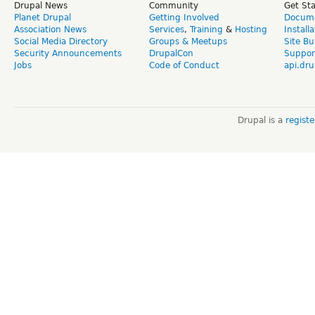
Drupal News
Community
Get St
Planet Drupal
Getting Involved
Docume
Association News
Services
,
Training
&
Hosting
Install
Social Media Directory
Groups & Meetups
Site Bu
Security Announcements
DrupalCon
Suppor
Jobs
Code of Conduct
api.dru
Drupal is a
regist