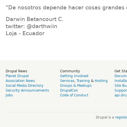
"De nosotros depende hacer cosas grandes 
Darwin Betancourt C.
twitter: @darthwiin
Loja - Ecuador
Drupal News
Community
Get St
Planet Drupal
Getting Involved
Docume
Association News
Services
,
Training
&
Hosting
Install
Social Media Directory
Groups & Meetups
Site Bu
Security Announcements
DrupalCon
Suppor
Jobs
Code of Conduct
api.dru
Drupal is a
regist