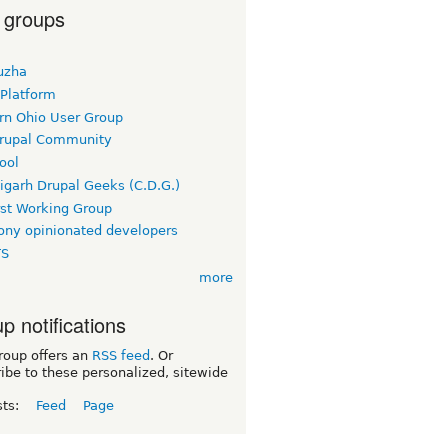
 groups
uzha
 Platform
rn Ohio User Group
rupal Community
ool
igarh Drupal Geeks (C.D.G.)
rst Working Group
ny opinionated developers
TS
more
p notifications
roup offers an
RSS feed
. Or
ibe to these personalized, sitewide
sts:
Feed
Page