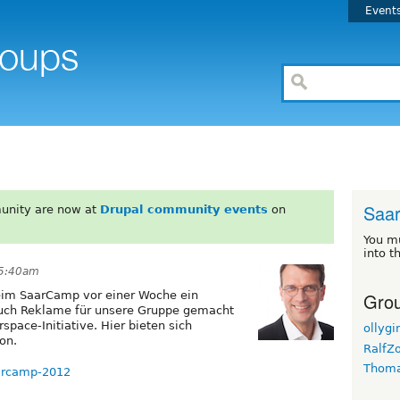
Event
Saar
unity are now at
Drupal community events
on
You m
into t
 5:40am
Grou
beim SaarCamp vor einer Woche ein
auch Reklame für unsere Gruppe gemacht
space-Initiative. Hier bieten sich
ollygi
on.
RalfZ
Thom
aarcamp-2012