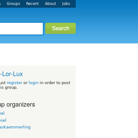
s
Groups
Recent
About
Jobs
-Lor-Lux
ust
register
or
login
in order to post
his group.
p organizers
nal
osel
asKaemmerling