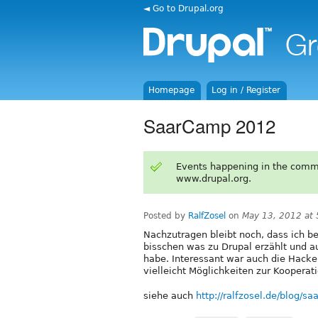
◄ Go to Drupal.org
Homepage
Log in / Register
SaarCamp 2012
Events happening in the comm
www.drupal.org.
Posted by
RalfZosel
on
May 13, 2012 at
Nachzutragen bleibt noch, dass ich 
bisschen was zu Drupal erzählt und 
habe. Interessant war auch die Hacker
vielleicht Möglichkeiten zur Kooperati
siehe auch
http://ralfzosel.de/blog/s