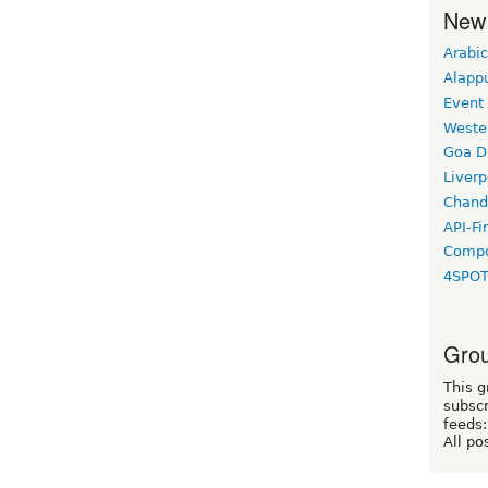
New
Arabic
Alapp
Event
Weste
Goa D
Liverp
Chand
API-Fi
Compo
4SPO
Grou
This g
subscr
feeds:
All po