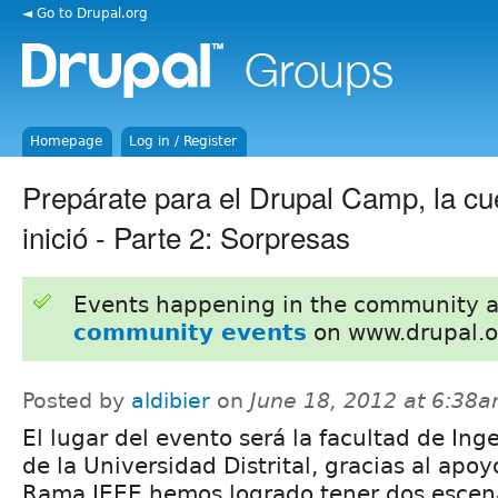
◄ Go to Drupal.org
Homepage
Log in / Register
Prepárate para el Drupal Camp, la cu
inició - Parte 2: Sorpresas
Events happening in the community 
community events
on www.drupal.o
Posted by
aldibier
on
June 18, 2012 at 6:38
El lugar del evento será la facultad de Ing
de la Universidad Distrital, gracias al apoy
Rama IEEE hemos logrado tener dos escen