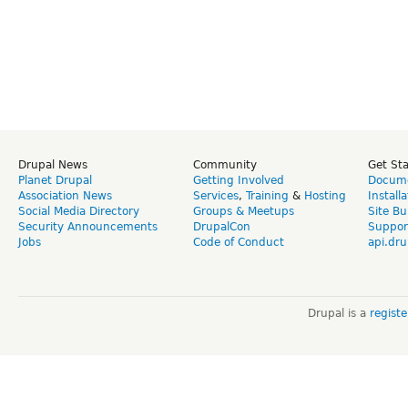
Drupal News
Community
Get St
Planet Drupal
Getting Involved
Docume
Association News
Services
,
Training
&
Hosting
Install
Social Media Directory
Groups & Meetups
Site Bu
Security Announcements
DrupalCon
Suppor
Jobs
Code of Conduct
api.dru
Drupal is a
regist