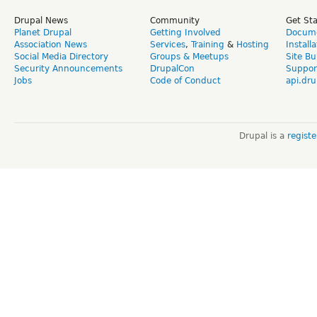
Drupal News
Community
Get St
Planet Drupal
Getting Involved
Docume
Association News
Services
,
Training
&
Hosting
Install
Social Media Directory
Groups & Meetups
Site Bu
Security Announcements
DrupalCon
Suppor
Jobs
Code of Conduct
api.dru
Drupal is a
regist