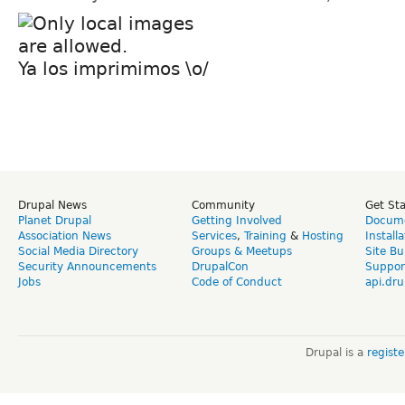
Ya los imprimimos \o/
Drupal News
Community
Get St
Planet Drupal
Getting Involved
Docume
Association News
Services
,
Training
&
Hosting
Install
Social Media Directory
Groups & Meetups
Site Bu
Security Announcements
DrupalCon
Suppor
Jobs
Code of Conduct
api.dru
Drupal is a
regist