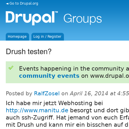
◄ Go to Drupal.org
Homepage
Log in / Register
Drush testen?
Events happening in the community 
community events
on www.drupal.o
Posted by
RalfZosel
on
April 16, 2014 at 4:
Ich habe mir jetzt Webhosting bei
http://www.manitu.de
besorgt und dort gib
auch ssh-Zugriff. Hat jemand von euch Er
mit Drush und kann mir ein bisschen auf d