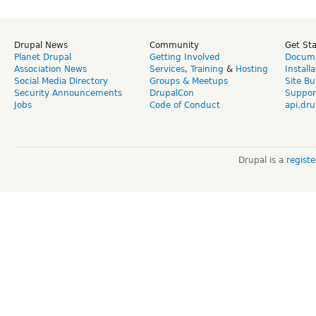
Drupal News
Community
Get St
Planet Drupal
Getting Involved
Docume
Association News
Services
,
Training
&
Hosting
Install
Social Media Directory
Groups & Meetups
Site Bu
Security Announcements
DrupalCon
Suppor
Jobs
Code of Conduct
api.dru
Drupal is a
regist