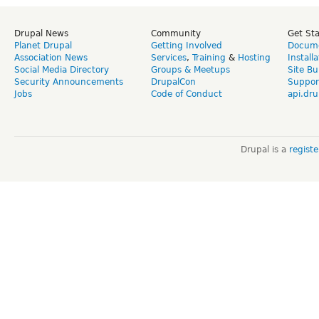
Drupal News
Community
Get St
Planet Drupal
Getting Involved
Docume
Association News
Services
,
Training
&
Hosting
Install
Social Media Directory
Groups & Meetups
Site Bu
Security Announcements
DrupalCon
Suppor
Jobs
Code of Conduct
api.dru
Drupal is a
regist