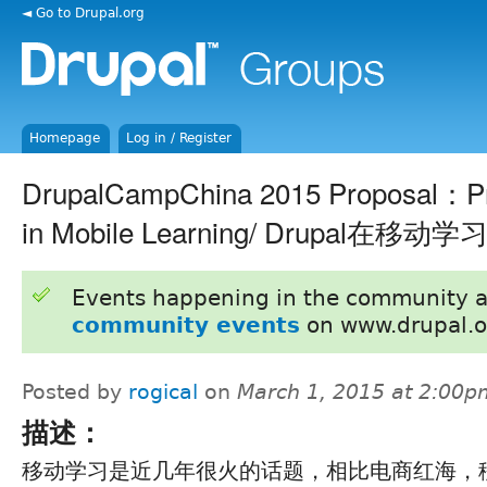
◄ Go to Drupal.org
Homepage
Log in / Register
DrupalCampChina 2015 Proposal：Pra
in Mobile Learning/ Drupal在
Events happening in the community 
community events
on www.drupal.o
Posted by
rogical
on
March 1, 2015 at 2:00p
描述：
移动学习是近几年很火的话题，相比电商红海，