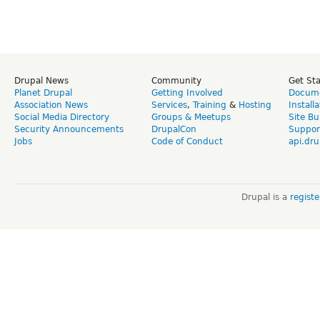
Drupal News
Community
Get St
Planet Drupal
Getting Involved
Docume
Association News
Services
,
Training
&
Hosting
Install
Social Media Directory
Groups & Meetups
Site Bu
Security Announcements
DrupalCon
Suppor
Jobs
Code of Conduct
api.dru
Drupal is a
regist