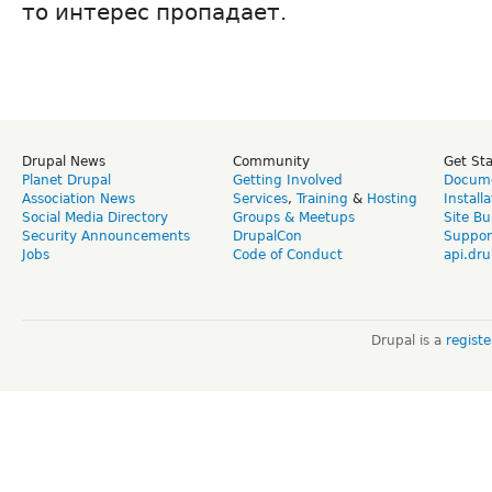
то интерес пропадает.
Drupal News
Community
Get St
Planet Drupal
Getting Involved
Docume
Association News
Services
,
Training
&
Hosting
Install
Social Media Directory
Groups & Meetups
Site Bu
Security Announcements
DrupalCon
Suppor
Jobs
Code of Conduct
api.dru
Drupal is a
regist