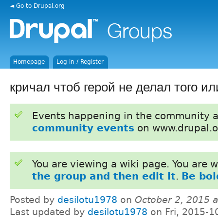
◄ Go to Drupal.org
Homepage
Log in / Register
кричал чтоб герой не делал того и
Events happening in the community 
community events
on www.drupal.o
You are viewing a wiki page. You are
the group and then edit it
.
Be bol
Posted by
desilotu1978
on
October 2, 2015 
Last updated by
desilotu1978
on Fri, 2015-1