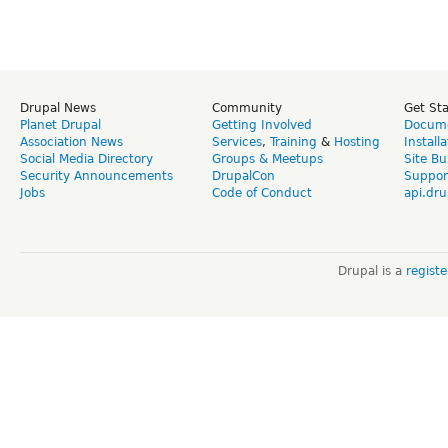
Drupal News
Community
Get St
Planet Drupal
Getting Involved
Docume
Association News
Services
,
Training
&
Hosting
Install
Social Media Directory
Groups & Meetups
Site Bu
Security Announcements
DrupalCon
Suppor
Jobs
Code of Conduct
api.dru
Drupal is a
regist