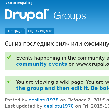
◄ Go to Drupal.org
Homepage
Log in / Register
бы из последних сил» или ежемин
Events happening in the community 
community events
on www.drupal.o
You are viewing a wiki page. You are
the group and then edit it
.
Be bol
Posted by
desilotu1978
on
October 2, 2015 
Last updated by
desilotu1978
on Fri, 2015-1