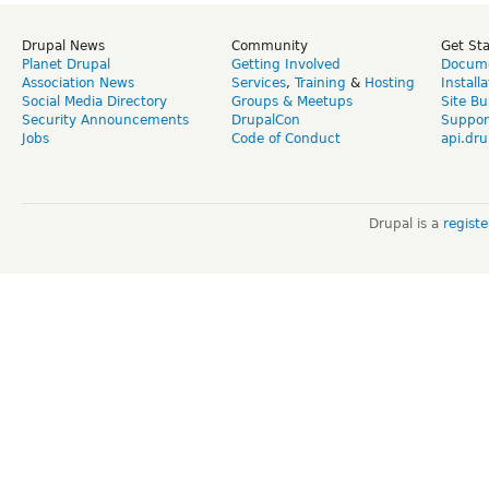
Drupal News
Community
Get St
Planet Drupal
Getting Involved
Docume
Association News
Services
,
Training
&
Hosting
Install
Social Media Directory
Groups & Meetups
Site Bu
Security Announcements
DrupalCon
Suppor
Jobs
Code of Conduct
api.dru
Drupal is a
regist