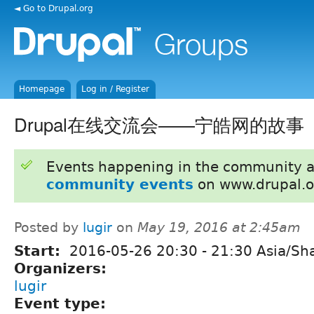
◄ Go to Drupal.org
Homepage
Log in / Register
Drupal在线交流会——宁皓网的故事
Events happening in the community 
community events
on www.drupal.o
Posted by
lugir
on
May 19, 2016 at 2:45am
Start:
2016-05-26
20:30
-
21:30
Asia/Sh
Organizers:
lugir
Event type: