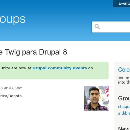
Event
e Twig para Drupal 8
Col
unity are now at
Drupal community events
on
You m
into t
16 at 4:05pm
Grou
ica/Bogota
chaqu
aldibi
New