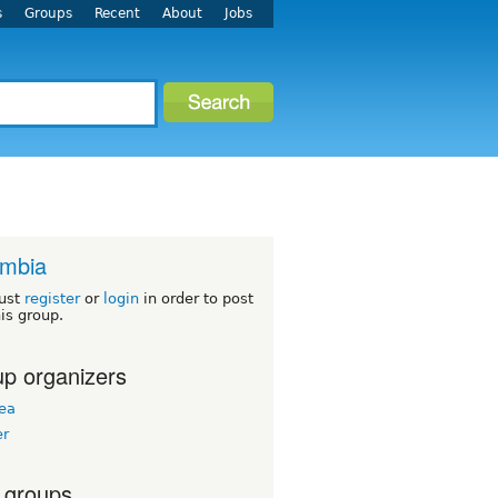
s
Groups
Recent
About
Jobs
ombia
ust
register
or
login
in order to post
his group.
p organizers
ea
er
 groups