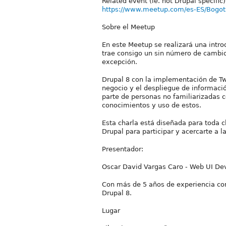
Related event (ie. not Drupal specific)
https://www.meetup.com/es-ES/Bogot
Sobre el Meetup
En este Meetup se realizará una introd
trae consigo un sin número de cambio
excepción.
Drupal 8 con la implementación de Tw
negocio y el despliegue de información
parte de personas no familiarizadas c
conocimientos y uso de estos.
Esta charla está diseñada para toda c
Drupal para participar y acercarte a 
Presentador:
Oscar David Vargas Caro - Web UI De
Con más de 5 años de experiencia co
Drupal 8.
Lugar