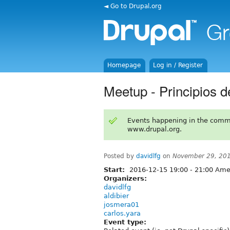
◄ Go to Drupal.org
Homepage
Log in / Register
Meetup - Principios d
Events happening in the comm
www.drupal.org.
Posted by
davidlfg
on
November 29, 20
Start:
2016-12-15
19:00
-
21:00
Amer
Organizers:
davidlfg
aldibier
josmera01
carlos.yara
Event type: