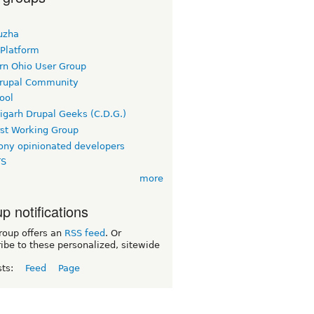
uzha
 Platform
rn Ohio User Group
rupal Community
ool
igarh Drupal Geeks (C.D.G.)
rst Working Group
ny opinionated developers
TS
more
p notifications
roup offers an
RSS feed
. Or
ibe to these personalized, sitewide
sts:
Feed
Page