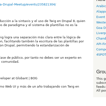
a-Drupal-Meetup/events/235821304/
Arabic
Alapp
Event
ucción a la sintaxis y el uso de Twig en Drupal 8, quien
Weste
s de paradigma y el sistema de plantillas no es la
Goa D
Liverp
ig logra una separación más clara entre la lógica de
Chand
, facilitando también la escritura de las plantillas por
API-Fi
on Drupal, permitiendo la estandarización de
Compo
4SPO
lase de público, por tanto no debes ser un experto en
la comunidad.
Grou
veloper at Globant | BOG
This g
subscr
mo Web UI y más de un año trabajando con Twig en
feeds:
All po