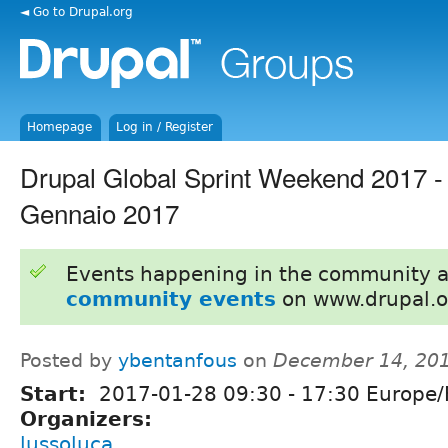
◄ Go to Drupal.org
Homepage
Log in / Register
Drupal Global Sprint Weekend 2017 -
Gennaio 2017
Events happening in the community 
community events
on www.drupal.o
Posted by
ybentanfous
on
December 14, 201
Start:
2017-01-28
09:30
-
17:30
Europe
Organizers:
lussoluca