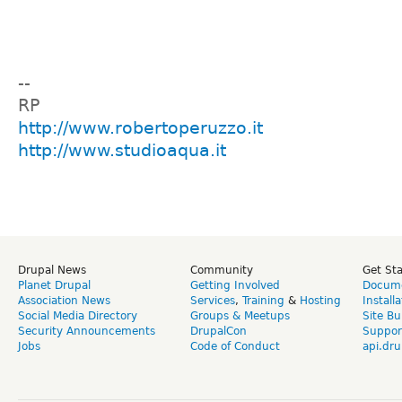
--
RP
http://www.robertoperuzzo.it
http://www.studioaqua.it
Drupal News
Community
Get St
Planet Drupal
Getting Involved
Docume
Association News
Services
,
Training
&
Hosting
Install
Social Media Directory
Groups & Meetups
Site Bu
Security Announcements
DrupalCon
Suppor
Jobs
Code of Conduct
api.dru