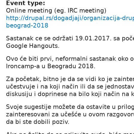
Event type:
Online meeting (eg. IRC meeting)
http://drupal.rs/dogadjaji/organizacija-dr
beograd-2018
Sastanak ce se održati 19.01.2017. sa po
Google Hangouts.
Ovo će biti prvi, neformalni sastanak oko 
Ironcamp-a u Beogradu 2018.
Za početak, bitno je da se vidi ko je zaint
učestvuje i na koji način ili da se jednosta
diskusiju i doprinese na bilo koji način na 
Svoje sugestije možete da ostavite u prilo
zainteresovani za učešće u ovom razgovoru,
da bi ste dobili poziv.