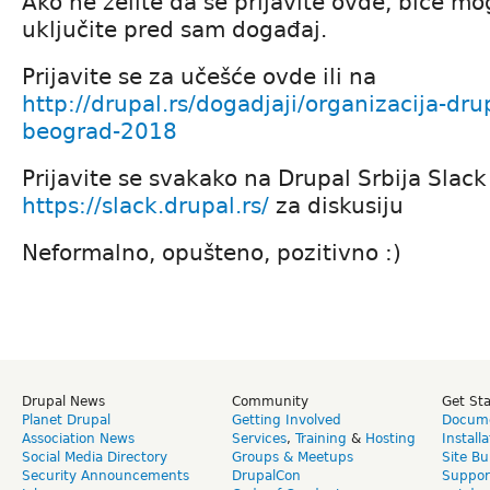
Ako ne želite da se prijavite ovde, biće mog
uključite pred sam događaj.
Prijavite se za učešće ovde ili na
http://drupal.rs/dogadjaji/organizacija-dr
beograd-2018
Prijavite se svakako na Drupal Srbija Slack
https://slack.drupal.rs/
za diskusiju
Neformalno, opušteno, pozitivno :)
Drupal News
Community
Get St
Planet Drupal
Getting Involved
Docume
Association News
Services
,
Training
&
Hosting
Install
Social Media Directory
Groups & Meetups
Site Bu
Security Announcements
DrupalCon
Suppor