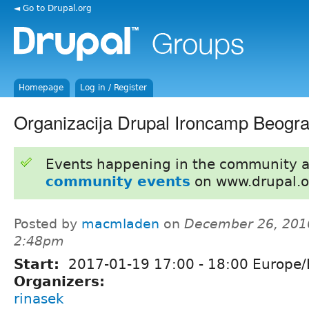
◄ Go to Drupal.org
Homepage
Log in / Register
Organizacija Drupal Ironcamp Beogr
Events happening in the community 
community events
on www.drupal.o
Posted by
macmladen
on
December 26, 201
2:48pm
Start:
2017-01-19
17:00
-
18:00
Europe/
Organizers:
rinasek