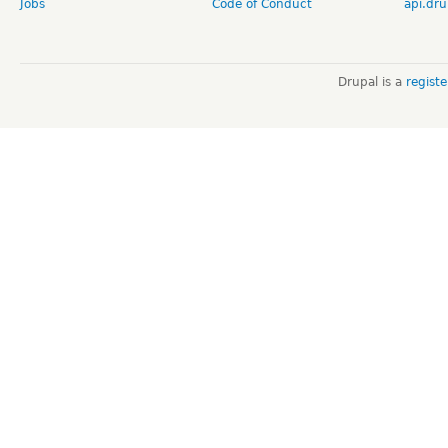
Jobs
Code of Conduct
api.dru
Drupal is a
regist