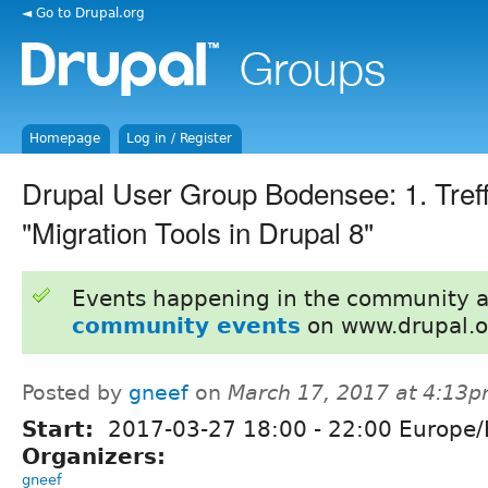
◄ Go to Drupal.org
Homepage
Log in / Register
Drupal User Group Bodensee: 1. Tref
"Migration Tools in Drupal 8"
Events happening in the community 
community events
on www.drupal.o
Posted by
gneef
on
March 17, 2017 at 4:13
Start:
2017-03-27
18:00
-
22:00
Europe/B
Organizers:
gneef