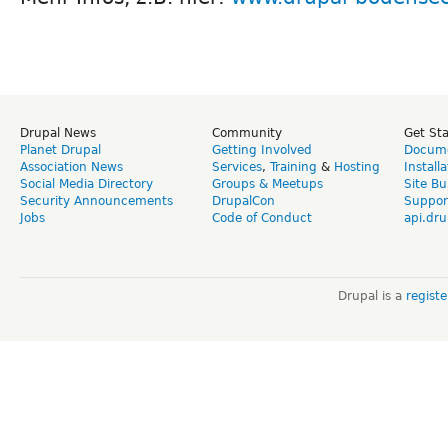
Drupal News
Community
Get St
Planet Drupal
Getting Involved
Docume
Association News
Services
,
Training
&
Hosting
Install
Social Media Directory
Groups & Meetups
Site Bu
Security Announcements
DrupalCon
Suppor
Jobs
Code of Conduct
api.dru
Drupal is a
regist