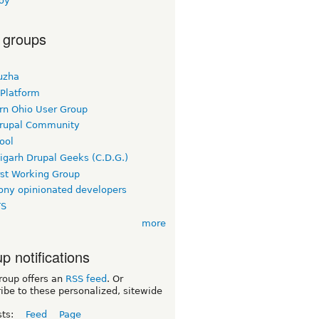
boy
 groups
uzha
 Platform
rn Ohio User Group
rupal Community
ool
igarh Drupal Geeks (C.D.G.)
rst Working Group
ny opinionated developers
TS
more
p notifications
roup offers an
RSS feed
. Or
ibe to these personalized, sitewide
sts:
Feed
Page