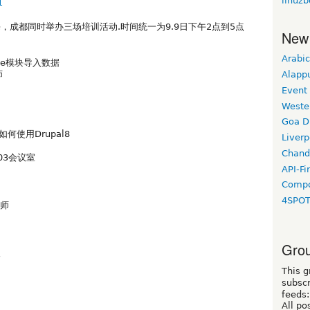
linuz
1
成都同时举办三场培训活动.时间统一为9.9日下午2点到5点
New
Arabic
rate模块导入数据
Alapp
师
Event
Weste
Goa D
如何使用Drupal8
Liverp
Chand
03会议室
API-Fi
Compo
4SPO
程师
Grou
俊
This g
subscr
feeds:
All po