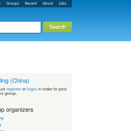
s
Groups
Recent
About
Jobs
Jing (China)
ust
register
or
login
in order to post
his group.
p organizers
ng
g