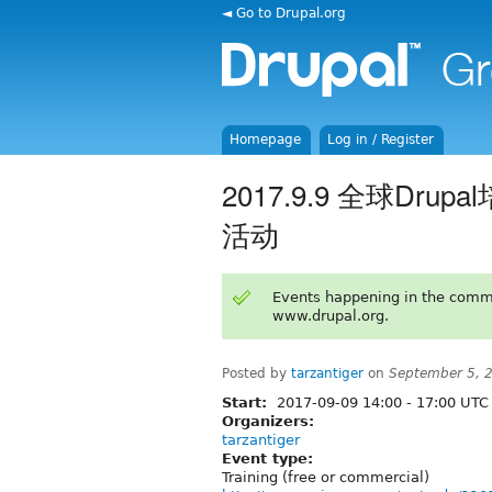
◄ Go to Drupal.org
Homepage
Log in / Register
2017.9.9 全球D
活动
Events happening in the comm
www.drupal.org.
Posted by
tarzantiger
on
September 5, 
Start:
2017-09-09
14:00
-
17:00
UTC
Organizers:
tarzantiger
Event type:
Training (free or commercial)