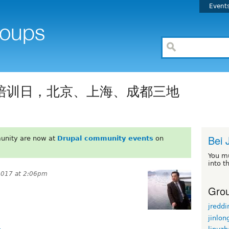
Event
rupal培训日，北京、上海、成都三地
Bei 
unity are now at
Drupal community events
on
You m
into t
2017 at 2:06pm
Grou
jreddi
jinlon