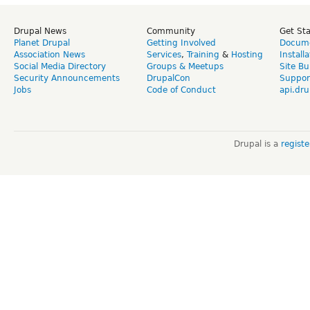
Drupal News
Community
Get St
Planet Drupal
Getting Involved
Docume
Association News
Services
,
Training
&
Hosting
Install
Social Media Directory
Groups & Meetups
Site Bu
Security Announcements
DrupalCon
Suppor
Jobs
Code of Conduct
api.dru
Drupal is a
regist