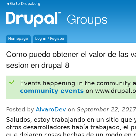
◄ Go to Drupal.org
Homepage
Log in / Register
Como puedo obtener el valor de las v
sesion en drupal 8
Events happening in the community 
community events
on www.drupal.o
Posted by
AlvaroDev
on
September 22, 2017
Saludos, estoy trabajando en un sitio que 
otros desarrolladores había trabajado, el 
que dejaron cosas hechas de un modo en 