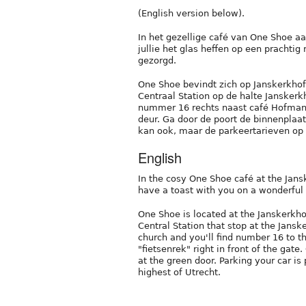
(English version below).
In het gezellige café van One Shoe aa
jullie het glas heffen op een prachtig
gezorgd.
One Shoe bevindt zich op Janskerkhof 
Centraal Station op de halte Janskerkh
nummer 16 rechts naast café Hofman.
deur. Ga door de poort de binnenplaat
kan ook, maar de parkeertarieven op 
English
In the cosy One Shoe café at the Jansk
have a toast with you on a wonderful 
One Shoe is located at the Janskerkho
Central Station that stop at the Jansk
church and you'll find number 16 to t
"fietsenrek" right in front of the gate
at the green door. Parking your car is
highest of Utrecht.