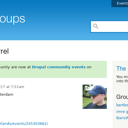
Event
rel
The 
unity are now at
Drupal community events
on
You m
into t
017 at 7:51am
Grou
sterdam
bertb
imre g
Baris
rlands/events/245303662/