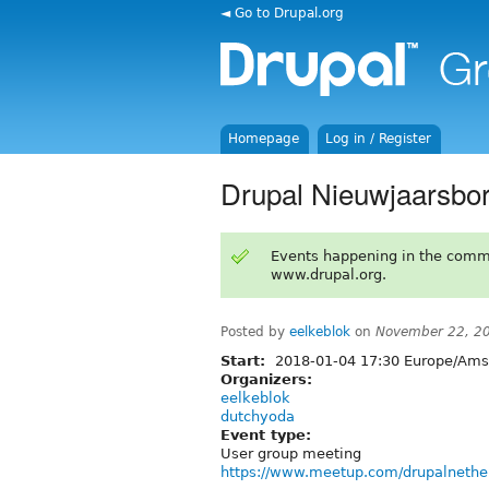
◄ Go to Drupal.org
Homepage
Log in / Register
Drupal Nieuwjaarsbor
Events happening in the comm
www.drupal.org.
Posted by
eelkeblok
on
November 22, 2
Start:
2018-01-04 17:30 Europe/Am
Organizers:
eelkeblok
dutchyoda
Event type:
User group meeting
https://www.meetup.com/drupalnethe