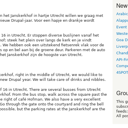
New
Arabic
n het Janskerkhof in hartje Utrecht willen we graag met
Alapp
 nieuw Drupal-jaar. Voor een hapje en drankje wordt
Event
Weste
16 in Utrecht. Er stoppen diverse buslijnen vanaf het
Goa D
of; steek het plein over langs de kerk en je vindt
 We hebben ook een uitstekend fietsenrek vlak voor de
Liverp
s op en bel aan bij de groene deur. Parkeren met de auto
Chand
het Janskerkhof zijn de hoogste van Utrecht.
API-Fi
Compo
4SPO
erkhof, right in the middle of Utrecht, we would like to
new Drupal year. We will take care of drinks and nibbles.
f 16 in Utrecht. There are several busses from Utrecht
Grou
erkhof. From the bus stop, walk across the square past the
he right of café Hofman. We also have a very excellent
This g
. Go through the gate onto the courtyard and ring the bell
subscr
 possible, but the parking rates at the Janskerkhof are the
feeds:
All po