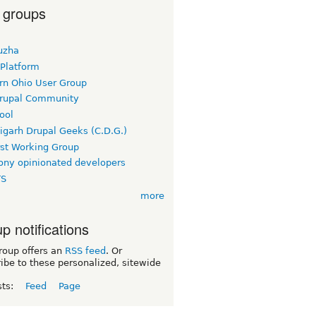
 groups
uzha
 Platform
rn Ohio User Group
rupal Community
ool
igarh Drupal Geeks (C.D.G.)
rst Working Group
ny opinionated developers
TS
more
p notifications
roup offers an
RSS feed
. Or
ibe to these personalized, sitewide
sts:
Feed
Page