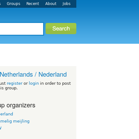
s
Groups
Recent
About
Jobs
Netherlands / Nederland
ust
register
or
login
in order to post
his group.
p organizers
oerland
melig meijling
W