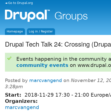
◄ Go to Drupal.org
Homepage
Log in / Register
Drupal Tech Talk 24: Crossing (Drupa
Events happening in the community 
community events
on www.drupal.o
Posted by
marcvangend
on
November 12, 20
3:28pm
Start:
2018-11-29
17:30
-
21:00
Europe/
Organizers:
marcvangend