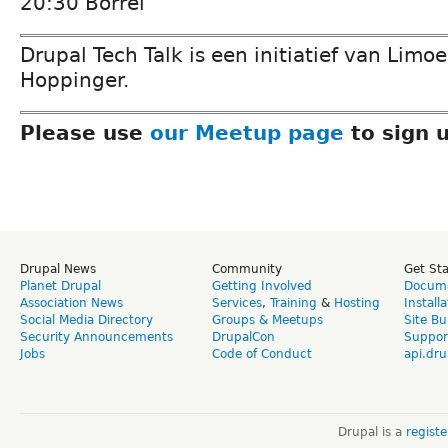
20:30 Borrel
Drupal Tech Talk is een initiatief van Lim
Hoppinger.
Please use
our Meetup page
to sign 
Drupal News
Community
Get St
Planet Drupal
Getting Involved
Docume
Association News
Services
,
Training
&
Hosting
Install
Social Media Directory
Groups & Meetups
Site Bu
Security Announcements
DrupalCon
Suppor
Jobs
Code of Conduct
api.dru
Drupal is a
regist