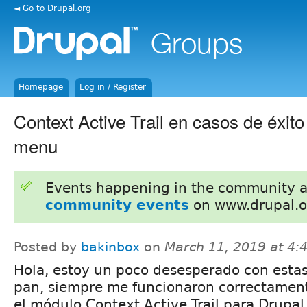
◄ Go to Drupal.org
Homepage
Log in / Register
Context Active Trail en casos de éxito
menu
Events happening in the community 
community events
on www.drupal.o
Posted by
bakinbox
on
March 11, 2019 at 4
Hola, estoy un poco desesperado con esta
pan, siempre me funcionaron correctament
el módulo Context Active Trail para Drupal