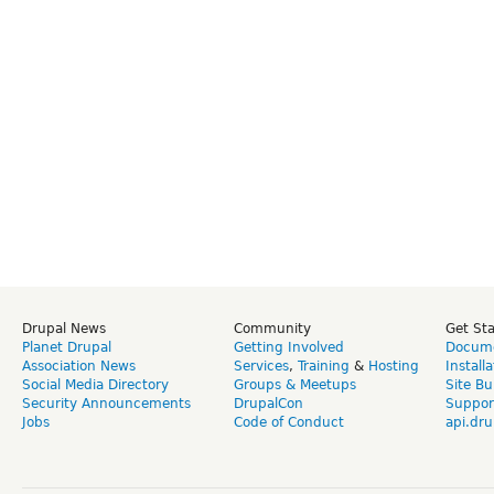
Drupal News
Community
Get St
Planet Drupal
Getting Involved
Docume
Association News
Services
,
Training
&
Hosting
Install
Social Media Directory
Groups & Meetups
Site Bu
Security Announcements
DrupalCon
Suppor
Jobs
Code of Conduct
api.dru