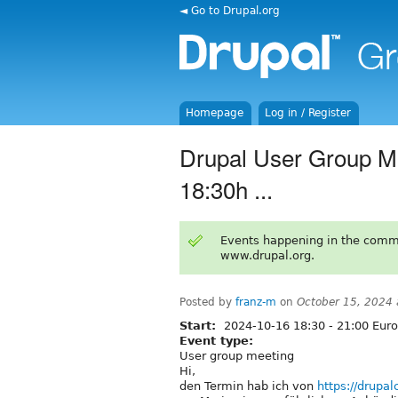
◄ Go to Drupal.org
Homepage
Log in / Register
Drupal User Group 
18:30h ...
Events happening in the comm
www.drupal.org.
Posted by
franz-m
on
October 15, 2024
Start:
2024-10-16
18:30
-
21:00
Euro
Event type:
User group meeting
Hi,
den Termin hab ich von
https://drupa