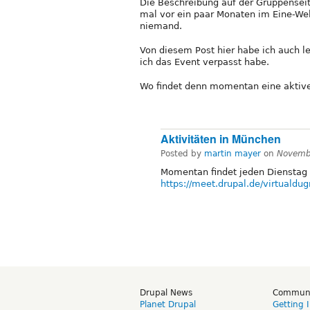
Die Beschreibung auf der Gruppenseit
mal vor ein paar Monaten im Eine-Wel
niemand.
Von diesem Post hier habe ich auch l
ich das Event verpasst habe.
Wo findet denn momentan eine aktive
Aktivitäten in München
Posted by
martin mayer
on
Novemb
Momentan findet jeden Dienstag 
https://meet.drupal.de/virtualdu
Drupal News
Commun
Planet Drupal
Getting 