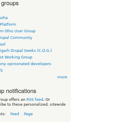
 groups
uzha
 Platform
rn Ohio User Group
rupal Community
ool
igarh Drupal Geeks (C.D.G.)
rst Working Group
ny opinionated developers
TS
more
p notifications
roup offers an
RSS feed
. Or
ibe to these personalized, sitewide
sts:
Feed
Page