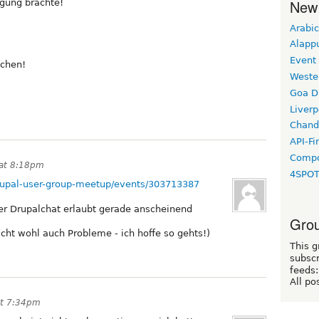
New
igung brachte!
Arabic
Alapp
Event
schen!
Weste
Goa D
Liverp
Chand
API-Fi
Compo
 at 8:18pm
4SPO
upal-user-group-meetup/events/303713387
der Drupalchat erlaubt gerade anscheinend
Grou
t wohl auch Probleme - ich hoffe so gehts!)
This g
subscr
feeds:
All po
at 7:34pm