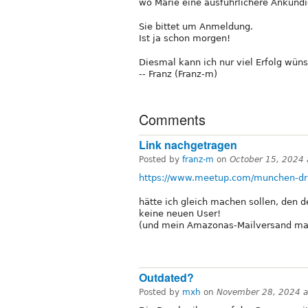
wo Marie eine ausführlichere Ankünd
Sie bittet um Anmeldung.
Ist ja schon morgen!
Diesmal kann ich nur viel Erfolg wün
-- Franz (Franz-m)
Comments
Link nachgetragen
Posted by
franz-m
on
October 15, 2024
https://www.meetup.com/munchen-dr
hätte ich gleich machen sollen, den 
keine neuen User!
(und mein Amazonas-Mailversand mach
Outdated?
Posted by
mxh
on
November 28, 2024 