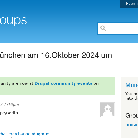
Event
München am 16.Oktober 2024 um
Mün
unity are now at
Drupal community events
on
You m
into t
 at 2:16pm
Grou
pe/Berlin
marti
lchat.me/channel/dugmuc