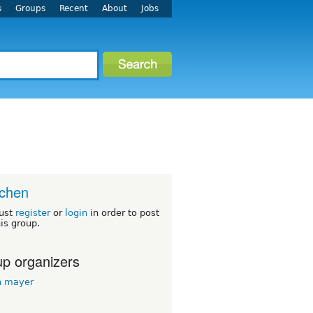
s
Groups
Recent
About
Jobs
chen
ust
register
or
login
in order to post
his group.
p organizers
n mayer