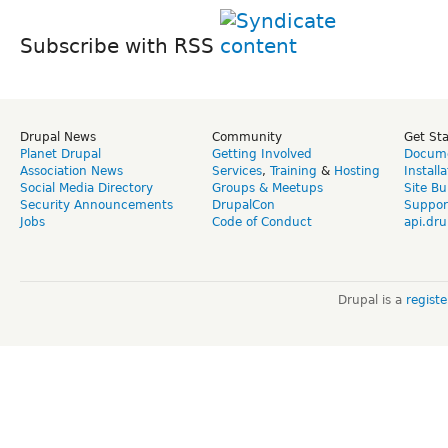
Subscribe with RSS
Drupal News
Community
Get St
Planet Drupal
Getting Involved
Docume
Association News
Services
,
Training
&
Hosting
Install
Social Media Directory
Groups & Meetups
Site Bu
Security Announcements
DrupalCon
Suppor
Jobs
Code of Conduct
api.dru
Drupal is a
regist