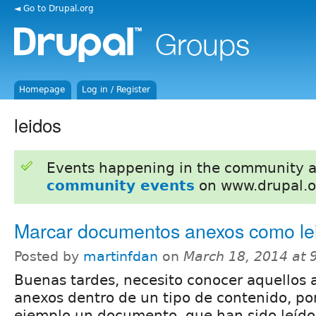
◄ Go to Drupal.org
Homepage
Log in / Register
leidos
Events happening in the community 
community events
on www.drupal.o
Marcar documentos anexos como le
Posted by
martinfdan
on
March 18, 2014 at
Buenas tardes, necesito conocer aquellos 
anexos dentro de un tipo de contenido, po
ejemplo un documento, que han sido leídos