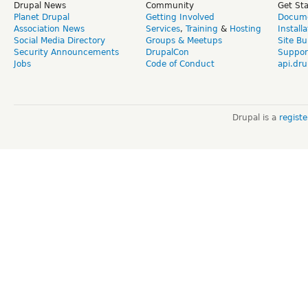
Drupal News
Community
Get St
Planet Drupal
Getting Involved
Docume
Association News
Services
,
Training
&
Hosting
Install
Social Media Directory
Groups & Meetups
Site Bu
Security Announcements
DrupalCon
Suppor
Jobs
Code of Conduct
api.dru
Drupal is a
regist