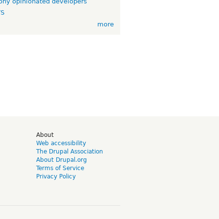
ny opinionated developers
TS
more
d
About
Web accessibility
The Drupal Association
About Drupal.org
Terms of Service
Privacy Policy