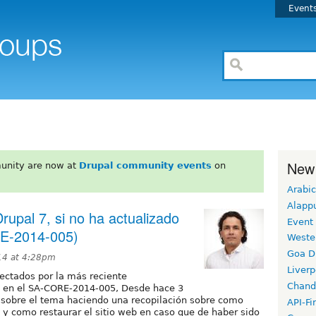
Event
New
unity are now at
Drupal community events
on
Arabic
Alapp
upal 7, si no ha actualizado
Event
RE-2014-005)
Weste
Goa D
14 at 4:28pm
Liverp
ectados por la más reciente
Chand
da en el SA-CORE-2014-005, Desde hace 3
 sobre el tema haciendo una recopilación sobre como
API-Fi
 y como restaurar el sitio web en caso que de haber sido