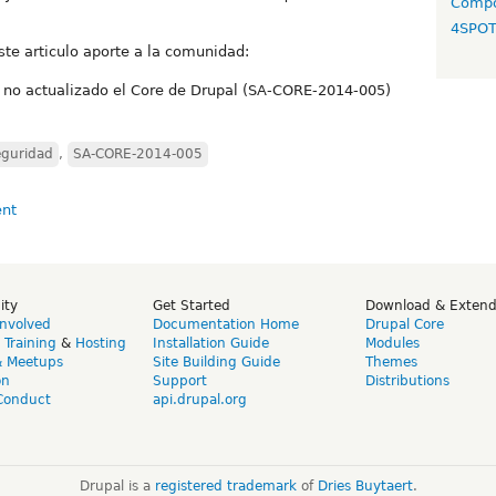
Compo
4SPO
te articulo aporte a la comunidad:
i no actualizado el Core de Drupal (SA-CORE-2014-005)
eguridad
,
SA-CORE-2014-005
ity
Get Started
Download & Exten
Involved
Documentation Home
Drupal Core
,
Training
&
Hosting
Installation Guide
Modules
& Meetups
Site Building Guide
Themes
on
Support
Distributions
Conduct
api.drupal.org
Drupal is a
registered trademark
of
Dries Buytaert
.