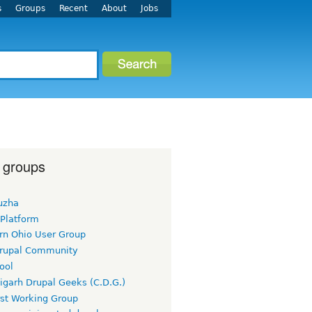
s
Groups
Recent
About
Jobs
 groups
uzha
 Platform
rn Ohio User Group
rupal Community
ool
igarh Drupal Geeks (C.D.G.)
rst Working Group