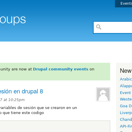
Event
New
unity are now at
Drupal community events
on
Arabic
Alapp
esión en drupal 8
Event
Weste
17 at 10:25pm
Goa D
riables de sesión que se crearon en un
p que tiene este codigo
Liverp
Chand
API-Fi