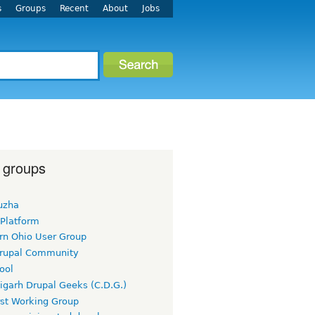
s
Groups
Recent
About
Jobs
 groups
uzha
 Platform
rn Ohio User Group
rupal Community
ool
igarh Drupal Geeks (C.D.G.)
rst Working Group