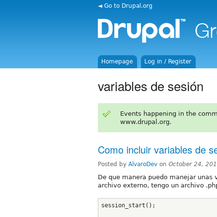
◄ Go to Drupal.org
Homepage
Log in / Register
variables de sesión
Events happening in the comm
www.drupal.org.
Como incluir variables de s
Posted by
AlvaroDev
on
October 24, 20
De que manera puedo manejar unas va
archivo externo, tengo un archivo .ph
session_start();