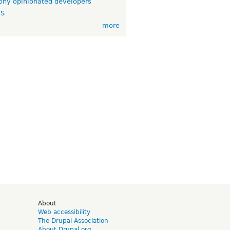
ny opinionated developers
TS
more
d
About
Web accessibility
The Drupal Association
About Drupal.org