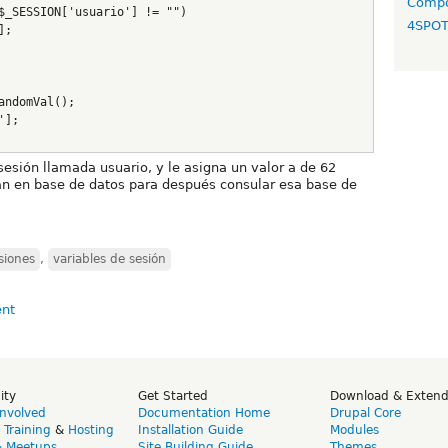
Compo
$_SESSION['usuario'] != "")
4SPO
];
andomVal();
'];
sesión llamada usuario, y le asigna un valor a de 62
an en base de datos para después consular esa base de
siones
,
variables de sesión
ity
Get Started
Download & Exten
Involved
Documentation Home
Drupal Core
,
Training
&
Hosting
Installation Guide
Modules
& Meetups
Site Building Guide
Themes