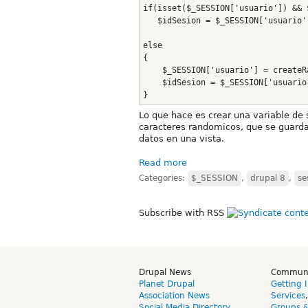
if(isset($_SESSION['usuario']) && 
   $idSesion = $_SESSION['usuario'
else
{
    $_SESSION['usuario'] = createR
    $idSesion = $_SESSION['usuario
}
Lo que hace es crear una variable de 
caracteres randomicos, que se guard
datos en una vista.
Read more
Categories:
$_SESSION
,
drupal 8
,
se
Subscribe with RSS
Drupal News
Commun
Planet Drupal
Getting 
Association News
Services
Social Media Directory
Groups 