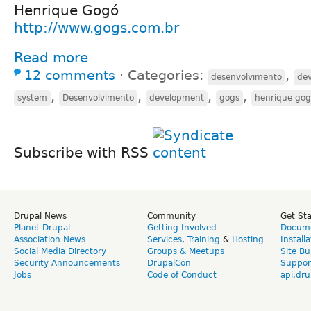
Henrique Gogó
http://www.gogs.com.br
Read more
12 comments
⋅
Categories:
,
desenvolvimento
de
,
,
,
,
system
Desenvolvimento
development
gogs
henrique go
Subscribe with RSS
Drupal News
Community
Get St
Planet Drupal
Getting Involved
Docume
Association News
Services
,
Training
&
Hosting
Install
Social Media Directory
Groups & Meetups
Site Bu
Security Announcements
DrupalCon
Suppor
Jobs
Code of Conduct
api.dru