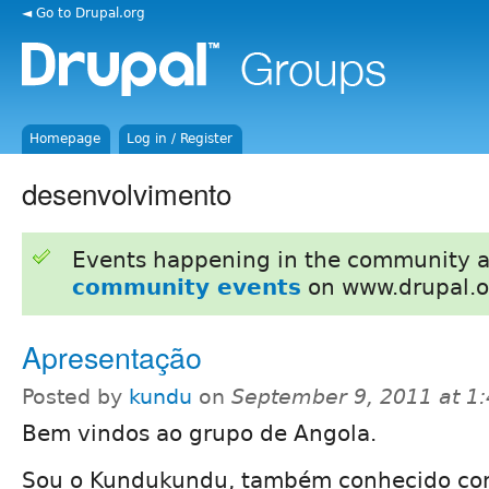
◄ Go to Drupal.org
Homepage
Log in / Register
desenvolvimento
Events happening in the community 
community events
on www.drupal.o
Apresentação
Posted by
kundu
on
September 9, 2011 at 1
Bem vindos ao grupo de Angola.
Sou o Kundukundu, também conhecido co