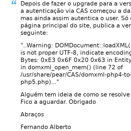
Depois de fazer o upgrade para a vers
a autenticação via CAS começou a dar
mas ainda assim autentica o user. Só
página principal do site, publica a v
seguinte:
"..Warning: DOMDocument::loadXML()
is not proper UTF-8, indicate encodin
Bytes: 0xE3 0x6F 0x20 0x63 in Entity,
in domxml_open_mem() (line 72 of
/usr/share/pear/CAS/domxml-php4-to
php5.php)..."
Alguém tem ideia de como se resolve 
Fico a aguardar. Obrigado
Abraços
Fernando Alberto