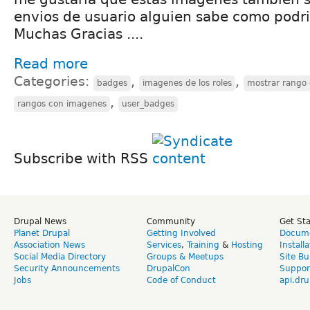
envios de usuario alguien sabe como podria
Muchas Gracias ....
Read more
Categories:
,
,
badges
imagenes de los roles
mostrar rango 
,
rangos con imagenes
user_badges
Subscribe with RSS
Drupal News
Community
Get St
Planet Drupal
Getting Involved
Docume
Association News
Services
,
Training
&
Hosting
Install
Social Media Directory
Groups & Meetups
Site Bu
Security Announcements
DrupalCon
Suppor
Jobs
Code of Conduct
api.dru