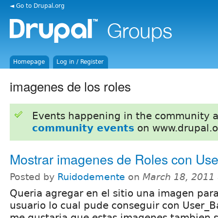
◄ Go to Drupal.org
Homepage
Log in / Register
imagenes de los roles
Events happening in the community 
community events
on www.drupal.o
Mostrar imagenes de Roles con Us
Posted by
Ruidodemente
on
March 18, 2011
Queria agregar en el sitio una imagen par
usuario lo cual pude conseguir con User_
me gustaria que estas imagenes tambien s